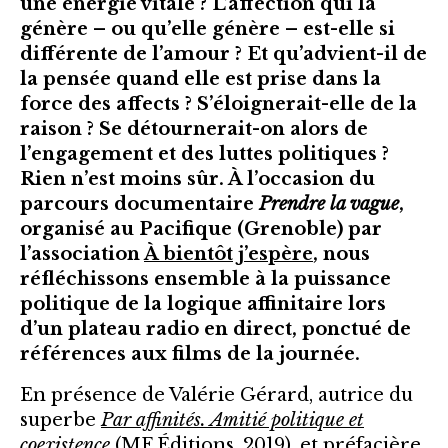
une énergie vitale ? L’affection qui la
génère – ou qu’elle génère – est-elle si
différente de l’amour ? Et qu’advient-il de
la pensée quand elle est prise dans la
force des affects ? S’éloignerait-elle de la
raison ? Se détournerait-on alors de
l’engagement et des luttes politiques ?
Rien n’est moins sûr. À l’occasion du
parcours documentaire
Prendre la vague
,
organisé au Pacifique (Grenoble) par
l’association
À bientôt j’espère
, nous
réfléchissons ensemble à la puissance
politique de la logique affinitaire lors
d’un plateau radio en direct, ponctué de
références aux films de la journée.
En présence de Valérie Gérard, autrice du
superbe
Par affinités. Amitié politique et
coexistence
(MF Éditions, 2019), et préfacière